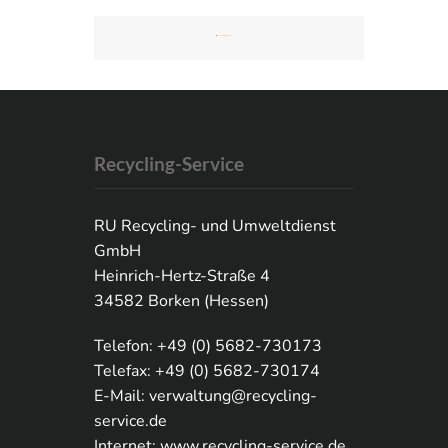
IN
ELEKTRO-WERKSTATT
Recycling-Service
RU Recycling- und Umweltdienst
GmbH
Heinrich-Hertz-Straße 4
34582 Borken (Hessen)
Telefon: +49 (0) 5682-730173
Telefax: +49 (0) 5682-730174
E-Mail:
verwaltung@recycling-
service.de
Internet:
www.recycling-service.de