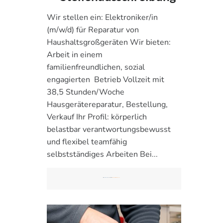
Wir stellen ein: Elektroniker/in
(m/w/d) für Reparatur von
Haushaltsgroßgeräten Wir bieten:
Arbeit in einem
familienfreundlichen, sozial
engagierten Betrieb Vollzeit mit
38,5 Stunden/Woche
Hausgerätereparatur, Bestellung,
Verkauf Ihr Profil: körperlich
belastbar verantwortungsbewusst
und flexibel teamfähig
selbstständiges Arbeiten Bei...
IN
AKTUELLES
ALLGEMEIN
ELEKTRO-WERKSTATT