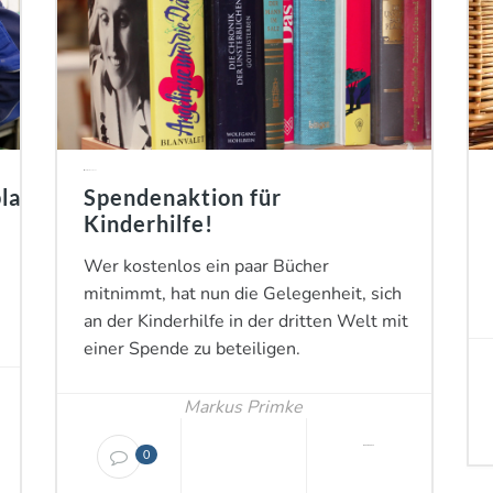
in
Preiswertkaufhaus
latz
Spendenaktion für
Kinderhilfe!
Wer kostenlos ein paar Bücher
mitnimmt, hat nun die Gelegenheit, sich
an der Kinderhilfe in der dritten Welt mit
einer Spende zu beteiligen.
Markus Primke
Januar 16, 2019
0