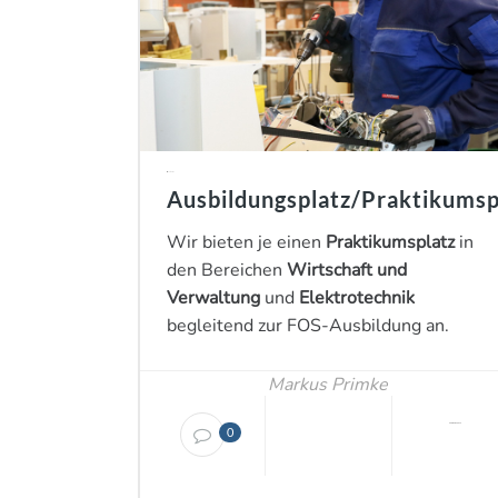
in
Aktuelles
Ausbildungsplatz/Praktikumsp
Wir bieten je einen
Praktikumsplatz
in
den Bereichen
Wirtschaft und
Verwaltung
und
Elektrotechnik
begleitend zur FOS-Ausbildung an.
Markus Primke
Februar 22, 2019
0