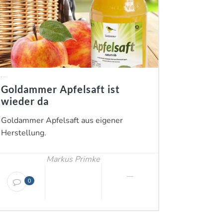
in
Landschaftspflege
Goldammer Apfelsaft ist
wieder da
Goldammer Apfelsaft aus eigener
Herstellung.
Markus Primke
November 01, 2018
0